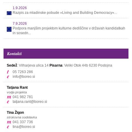
1.9.2026
Razpis za mladinske pobude »Living and Building Democracy«...
7.9.2026
Podpora manjšim projektom kulturne dediščine v državah kandidatkah
in sosedn...
Kontakti
Sedež
: Vilharjeva ulica 14
Pisarna
: Veliki Otok 44b
6230 Postojna
05 7263 286
info@boreo.si
Tatjana Rant
vodja projekta
041 982 781
tatjana.rant@boreo.si
Tina Žigon
strokovna sodelavka
041 337 736
tina@boreo.si