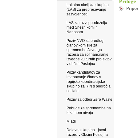
Priloge
Lokalna akcijska skupina
Pripor
(LAS) za preprečevanje
zasvojenosti
LAS za razvoj podeželja
med Snežnikom in
Nanosom
Poziv NVO za predlog
članov komisije za
spremembo Javnega
razpisa za sofinanciranje
izvedbe kulturnih projektov
v občini Postojna
Poziv kandidatov za
imenovanje članov v
regijsko koordinacijsko
skupino za RIN s področja
sociale
Poziiv za odbor Zero Waste
Pobude za spremembe na
lokalnem nivoju
Mladi
Delovna skupina - javni
razpisi v Občini Postojna