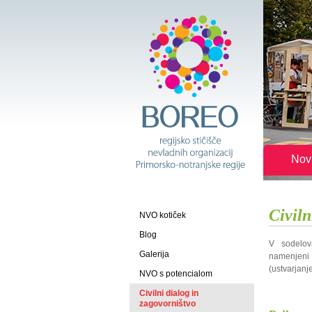
Nov
Civiln
NVO kotiček
Blog
V sodelov
Galerija
namenjeni
(ustvarjanj
NVO s potencialom
Civilni dialog in
zagovorništvo