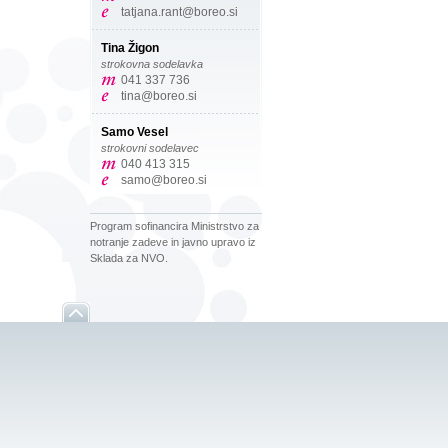
tatjana.rant@boreo.si
Tina Žigon
strokovna sodelavka
041 337 736
tina@boreo.si
Samo Vesel
strokovni sodelavec
040 413 315
samo@boreo.si
Program sofinancira Ministrstvo za
notranje zadeve in javno upravo iz
Sklada za NVO.