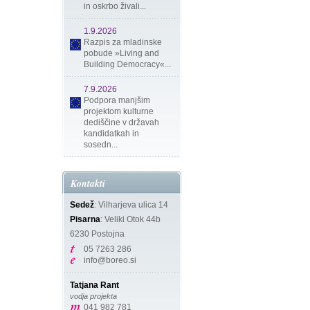
in oskrbo živali...
1.9.2026
Razpis za mladinske
pobude »Living and
Building Democracy«...
7.9.2026
Podpora manjšim
projektom kulturne
dediščine v državah
kandidatkah in
sosedn...
Kontakti
Sedež
: Vilharjeva ulica 14
Pisarna
: Veliki Otok 44b
6230 Postojna
05 7263 286
info@boreo.si
Tatjana Rant
vodja projekta
041 982 781