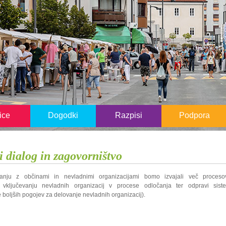
ice
Dogodki
Razpisi
Podpora
i dialog in zagovorništvo
anju z občinami in nevladnimi organizacijami bomo izvajali več proceso
 vključevanju nevladnih organizacij v procese odločanja ter odpravi siste
e boljših pogojev za delovanje nevladnih organizacij).