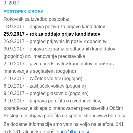
9. 2017.
POSTOPEK IZBORA
Rokovnik za izvedbo postopka:
18.9.2017 – objava poziva za prijavo kandidatov
25.9.2017 – rok za oddajo prijav kandidatov
26.9.2017 – pregled prijavnic in poziv k dopolnitvi
30.9.2017 – objava seznama predlaganih kandidatov
(pogojno) oz. imenovanje predstavnika
2.10.2017 – javna predstavitev kandidatov in poskus
imenovanja s soglasjem (pogojno)
2.10.2017 – začetek volitev (pogojno)
6.10.2017 – zaključek volitev (pogojno)
9.10.2017 – pregled glasovnic (pogojno).
9.10.2017 – priprava poročila o izvedbi volitev,
posredovanje sklepa o imenovanem predstavniku Občini
Postojna in objava poročila na spletni strani www.boreo.si
Za dodatne informacije smo vam na voljo na telefonu 041
578 131 ali preko e-pošte
ana@boreo.si