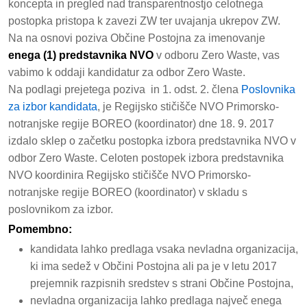
koncepta in pregled nad transparentnostjo celotnega
postopka pristopa k zavezi ZW ter uvajanja ukrepov ZW.
Na na osnovi poziva Občine Postojna za imenovanje
enega (1) predstavnika NVO
v odboru Zero Waste, vas
vabimo k oddaji kandidatur za odbor Zero Waste.
Na podlagi prejetega poziva in 1. odst. 2. člena
Poslovnika
za izbor kandidata
, je Regijsko stičišče NVO Primorsko-
notranjske regije BOREO (koordinator) dne 18. 9. 2017
izdalo sklep o začetku postopka izbora predstavnika NVO v
odbor Zero Waste. Celoten postopek izbora predstavnika
NVO koordinira Regijsko stičišče NVO Primorsko-
notranjske regije BOREO (koordinator) v skladu s
poslovnikom za izbor.
Pomembno:
kandidata lahko predlaga vsaka nevladna organizacija,
ki ima sedež v Občini Postojna ali pa je v letu 2017
prejemnik razpisnih sredstev s strani Občine Postojna,
nevladna organizacija lahko predlaga največ enega