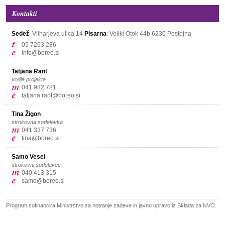
Kontakti
Sedež
: Vilharjeva ulica 14
Pisarna
: Veliki Otok 44b
6230 Postojna
05 7263 286
info@boreo.si
Tatjana Rant
vodja projekta
041 982 781
tatjana.rant@boreo.si
Tina Žigon
strokovna sodelavka
041 337 736
tina@boreo.si
Samo Vesel
strokovni sodelavec
040 413 315
samo@boreo.si
Program sofinancira Ministrstvo za notranje zadeve in javno upravo iz Sklada za NVO.