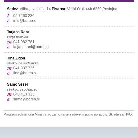
Sedež
: Vilharjeva ulica 14
Pisarna
: Veliki Otok 44b
6230 Postojna
05 7263 286
info@boreo.si
Tatjana Rant
vodja projekta
041 982 781
tatjana.rant@boreo.si
Tina Žigon
strokovna sodelavka
041 337 736
tina@boreo.si
Samo Vesel
strokovni sodelavec
040 413 315
samo@boreo.si
Program sofinancira Ministrstvo za notranje zadeve in javno upravo iz Sklada za NVO.