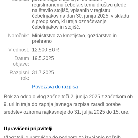
registriranemu čebelarskemu društvu glede
na število stojišč, vpisanih v registru
čebelnjakov na dan 30. junija 2025, v skladu
s predpisom, ki ureja označevanje
čebelnjakov in stojišč.
Naročnik:
Ministrstvo za kmetijstvo, gozdarstvo in
prehrano
Vrednost:
12.500 EUR
Datum
19.5.2025
objave:
Razpisni
31.7.2025
rok:
Povezava do razpisa
Rok za oddajo vlog začne teči 2. junija 2025 z začetkom ob
9. uri in traja do zaprtja javnega razpisa zaradi porabe
sredstev oziroma najkasneje do 31. julija 2025 do 15. ure.
Upravičeni prijavitelji
Vlagatelj je upravičen do podpore za izvajanje pašnih