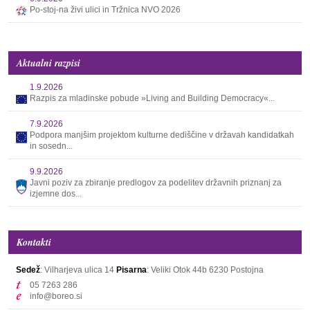
Po-stoj-na živi ulici in Tržnica NVO 2026
Aktualni razpisi
1.9.2026
Razpis za mladinske pobude »Living and Building Democracy«...
7.9.2026
Podpora manjšim projektom kulturne dediščine v državah kandidatkah
in sosedn...
9.9.2026
Javni poziv za zbiranje predlogov za podelitev državnih priznanj za
izjemne dos...
Kontakti
Sedež
: Vilharjeva ulica 14
Pisarna
: Veliki Otok 44b
6230 Postojna
05 7263 286
info@boreo.si