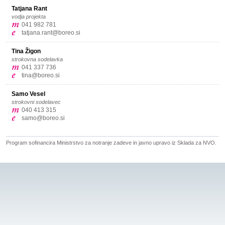
Tatjana Rant
vodja projekta
041 982 781
tatjana.rant@boreo.si
Tina Žigon
strokovna sodelavka
041 337 736
tina@boreo.si
Samo Vesel
strokovni sodelavec
040 413 315
samo@boreo.si
Program sofinancira Ministrstvo za notranje zadeve in javno upravo iz Sklada za NVO.