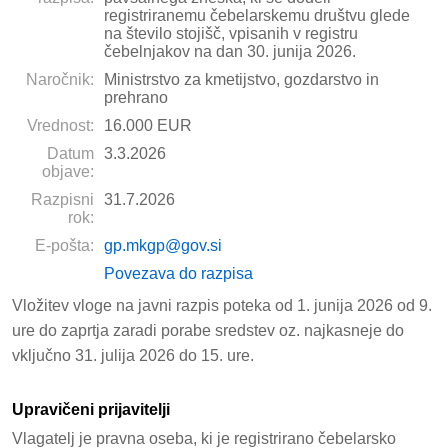
registriranemu čebelarskemu društvu glede
na število stojišč, vpisanih v registru
čebelnjakov na dan 30. junija 2026.
Naročnik:
Ministrstvo za kmetijstvo, gozdarstvo in
prehrano
Vrednost:
16.000 EUR
Datum
3.3.2026
objave:
Razpisni
31.7.2026
rok:
E-pošta:
gp.mkgp@gov.si
Povezava do razpisa
Vložitev vloge na javni razpis poteka od 1. junija 2026 od 9.
ure do zaprtja zaradi porabe sredstev oz. najkasneje do
vključno 31. julija 2026 do 15. ure.
Upravičeni prijavitelji
Vlagatelj je pravna oseba, ki je registrirano čebelarsko