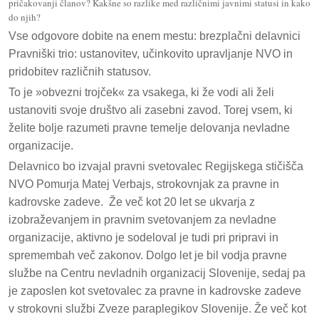
pričakovanji članov? Kakšne so razlike med različnimi javnimi statusi in kako
do njih?
Vse odgovore dobite na enem mestu: brezplačni delavnici
Pravniški trio: ustanovitev, učinkovito upravljanje NVO in
pridobitev različnih statusov.
To je »obvezni trojček« za vsakega, ki že vodi ali želi
ustanoviti svoje društvo ali zasebni zavod. Torej vsem, ki
želite bolje razumeti pravne temelje delovanja nevladne
organizacije.
Delavnico bo izvajal pravni svetovalec Regijskega stičišča
NVO Pomurja Matej Verbajs, strokovnjak za pravne in
kadrovske zadeve. Že več kot 20 let se ukvarja z
izobraževanjem in pravnim svetovanjem za nevladne
organizacije, aktivno je sodeloval je tudi pri pripravi in
spremembah več zakonov. Dolgo let je bil vodja pravne
službe na Centru nevladnih organizacij Slovenije, sedaj pa
je zaposlen kot svetovalec za pravne in kadrovske zadeve
v strokovni službi Zveze paraplegikov Slovenije. Že več kot