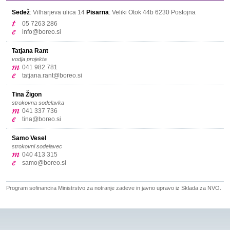
Sedež
: Vilharjeva ulica 14
Pisarna
: Veliki Otok 44b
6230 Postojna
05 7263 286
info@boreo.si
Tatjana Rant
vodja projekta
041 982 781
tatjana.rant@boreo.si
Tina Žigon
strokovna sodelavka
041 337 736
tina@boreo.si
Samo Vesel
strokovni sodelavec
040 413 315
samo@boreo.si
Program sofinancira Ministrstvo za notranje zadeve in javno upravo iz Sklada za NVO.