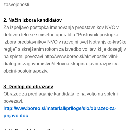
zasvojenosti.
2. Način izbora kandidatov
Za izpeljavo postopka imenovanja predstavnikov NVO v
delovno telo se smiselno uporablja "Poslovnik postopka
izbora predstavnikov NVO v razvojni svet Notranjsko-kraške
regije" s skrajšanim rokom za izvedbo volitev, ki je dosegljiv
na spletni povezavi http://www.boreo.si/aktivnosti/civilni-
dialog-in-zagovornistvo/delovna-skupina-javni-razpisi-v-
obcini-postojna/poziv.
3. Dostop do obrazcev
Obrazec za predlaganje kandidata je na voljo na spletni
povezavi.
http://www.boreo.si/materiali/priloge/slo/obrazec-za-
prijavo.doc