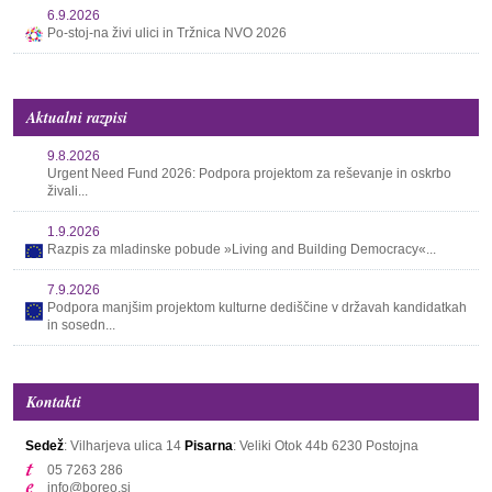
6.9.2026
Po-stoj-na živi ulici in Tržnica NVO 2026
Aktualni razpisi
9.8.2026
Urgent Need Fund 2026: Podpora projektom za reševanje in oskrbo
živali...
1.9.2026
Razpis za mladinske pobude »Living and Building Democracy«...
7.9.2026
Podpora manjšim projektom kulturne dediščine v državah kandidatkah
in sosedn...
Kontakti
Sedež
: Vilharjeva ulica 14
Pisarna
: Veliki Otok 44b
6230 Postojna
05 7263 286
info@boreo.si