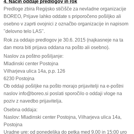
4. Način oddaje predlogov in rok
Predloge zbira Regijsko stičišče za nevladne organizacije
BOREO, Prijave lahko oddate s priporočeno pošiljko ali
osebno v zaprti ovojnici z označbo organizacije in napisom
"delovno telo LAS".
Rok za oddajo predlogov je 30.6. 2015 (najkasneje na ta
dan mora biti prijava oddana na pošto ali osebno).
Naslov za poštno pošiljanje:
Mladinski center Postojna
Vilharjeva ulica 14a, p.p. 126
6230 Postojna
Ob oddaji pošiljke na pošto morajo prijavitelji na e-poštni
naslov info@boreo.si poslati sporočilo o oddaji vloge na
poziv z navedbo prijavitelja.
Osebna oddaja:
Naslov: Mladinski center Postojna, Vilharjeva ulica 14a,
Postojna
Uradne ure: od ponedeljka do petka med 9.00 in 15:00 uro