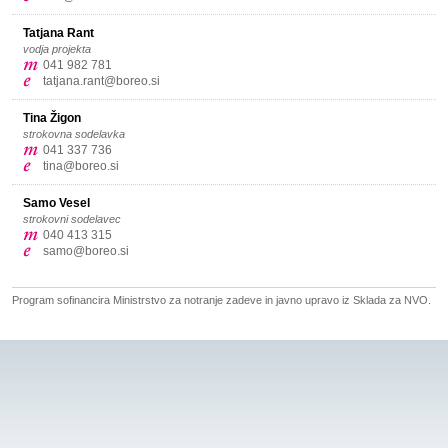
Tatjana Rant
vodja projekta
041 982 781
tatjana.rant@boreo.si
Tina Žigon
strokovna sodelavka
041 337 736
tina@boreo.si
Samo Vesel
strokovni sodelavec
040 413 315
samo@boreo.si
Program sofinancira Ministrstvo za notranje zadeve in javno upravo iz Sklada za NVO.