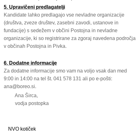
5. Upravičeni predlagatelji
Kandidate lahko predlagajo vse nevladne organizacije
(društva, zveze društev, zasebni zavodi, ustanove in
fundacije) s sedežem v občini Postojna in nevladne
organizacije, ki so registrirane za zgoraj navedena področja
v občinah Postojna in Pivka.
6. Dodatne informacije
Za dodatne informacije smo vam na voljo vsak dan med
9:00 in 14:00 na tel št. 041 578 131 ali po e-pošti:
ana@boreo.si.
Ana Širca,
vodja postopka
NVO kotiček