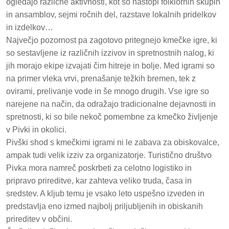
ogledajo različne aktivnosti, kot so nastopi folklornih skupin
in ansamblov, sejmi ročnih del, razstave lokalnih pridelkov
in izdelkov…
Največjo pozornost pa zagotovo pritegnejo kmečke igre, ki
so sestavljene iz različnih izzivov in spretnostnih nalog, ki
jih morajo ekipe izvajati čim hitreje in bolje. Med igrami so
na primer vleka vrvi, prenašanje težkih bremen, tek z
ovirami, prelivanje vode in še mnogo drugih. Vse igre so
narejene na način, da odražajo tradicionalne dejavnosti in
spretnosti, ki so bile nekoč pomembne za kmečko življenje
v Pivki in okolici.
Pivški shod s kmečkimi igrami ni le zabava za obiskovalce,
ampak tudi velik izziv za organizatorje. Turistično društvo
Pivka mora namreč poskrbeti za celotno logistiko in
pripravo prireditve, kar zahteva veliko truda, časa in
sredstev. A kljub temu je vsako leto uspešno izveden in
predstavlja eno izmed najbolj priljubljenih in obiskanih
prireditev v občini.