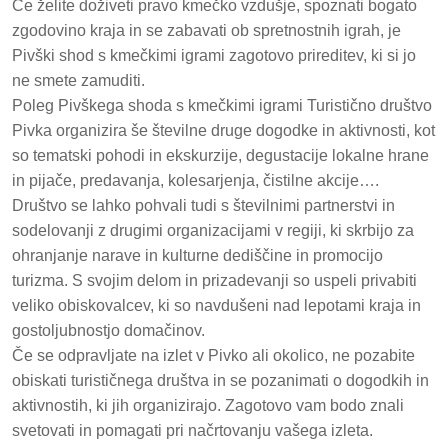
Če želite doživeti pravo kmečko vzdušje, spoznati bogato
zgodovino kraja in se zabavati ob spretnostnih igrah, je
Pivški shod s kmečkimi igrami zagotovo prireditev, ki si jo
ne smete zamuditi.
Poleg Pivškega shoda s kmečkimi igrami Turistično društvo
Pivka organizira še številne druge dogodke in aktivnosti, kot
so tematski pohodi in ekskurzije, degustacije lokalne hrane
in pijače, predavanja, kolesarjenja, čistilne akcije….
Društvo se lahko pohvali tudi s številnimi partnerstvi in
sodelovanji z drugimi organizacijami v regiji, ki skrbijo za
ohranjanje narave in kulturne dediščine in promocijo
turizma. S svojim delom in prizadevanji so uspeli privabiti
veliko obiskovalcev, ki so navdušeni nad lepotami kraja in
gostoljubnostjo domačinov.
Če se odpravljate na izlet v Pivko ali okolico, ne pozabite
obiskati turističnega društva in se pozanimati o dogodkih in
aktivnostih, ki jih organizirajo. Zagotovo vam bodo znali
svetovati in pomagati pri načrtovanju vašega izleta.