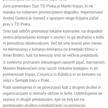
Zelo pomemben član TD Pivka je Martin Krpan, ki ne
manjka na nobenem promocijskem dogodku. Impersonator
Andrej Godina je namreč z igranjem vloge Krpana začel
prav v TD Pivka.
Smo tudi odlični promotorji lokalne kulinarike, na dogodkih
vedno pripravljamo krompir v zevnici, ki ga skuhamo v kotlu
in ponudimo obiskovalcem. Več let smo branili prvo mesto
na tekmovanju v kuhanju krompirja na kmetijski tržnici v
Ilirski Bistrici, tudi na televiziji smo se večkrat predstavili.
S svetovno priznanim miksologom opojnih pijač, barmanom
Mariem Markovićem smo razvili »lokalne koktajle« in jih
poimenovali Krpan, Cesarica in Kobilica in so trenutno na
voljo v Šempjtr baru v Pivki..
Radi sodelujemo in se povezujejo tudi z drugimi društvi in
organizacijami iz domače občine in širše. Udeležujemo se
sejmov in drugih predstavitev, kjer se bolj kot na
predstavitev društva osredotočamo na promocijo