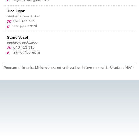
Tina Žigon
strokovna sodelavka
041 337 736
tina@boreo.si
Samo Vesel
strokovni sodelavec
040 413 315
samo@boreo.si
Program sofinancira Ministrstvo za notranje zadeve in javno upravo iz Sklada za NVO.