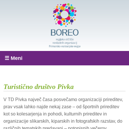
☰ Meni
Turistično društvo Pivka
V TD Pivka največ časa posvečamo organizaciji prireditev,
prav vsak lahko najde nekaj zase – od športnih prireditev
kot so kolesarjenja in pohodi, kulturnih prireditev in
organizacije slikarskih, kiparskih in fotografskih razstav, do
različnih tematskih predavanj – potopisnih večerov,