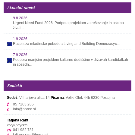
Aktualni razpisi
9.8.2026
Urgent Need Fund 2026: Podpora projektom za reševanje in oskrbo
živali...
1.9.2026
Razpis za mladinske pobude »Living and Building Democracy«...
7.9.2026
Podpora manjšim projektom kulturne dediščine v državah kandidatkah
in sosedn...
Kontakti
Sedež
: Vilharjeva ulica 14
Pisarna
: Veliki Otok 44b
6230 Postojna
05 7263 286
info@boreo.si
Tatjana Rant
vodja projekta
041 982 781
tatjana.rant@boreo.si