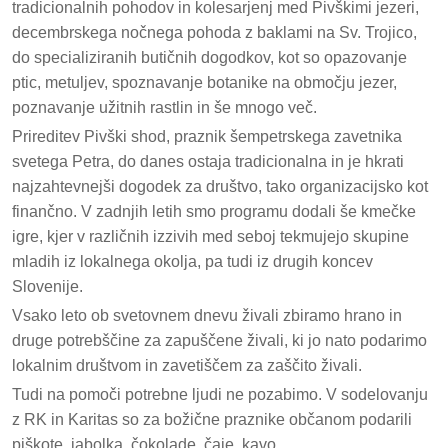
tradicionalnih pohodov in kolesarjenj med Pivškimi jezeri,
decembrskega nočnega pohoda z baklami na Sv. Trojico,
do specializiranih butičnih dogodkov, kot so opazovanje
ptic, metuljev, spoznavanje botanike na območju jezer,
poznavanje užitnih rastlin in še mnogo več.
Prireditev Pivški shod, praznik šempetrskega zavetnika
svetega Petra, do danes ostaja tradicionalna in je hkrati
najzahtevnejši dogodek za društvo, tako organizacijsko kot
finančno. V zadnjih letih smo programu dodali še kmečke
igre, kjer v različnih izzivih med seboj tekmujejo skupine
mladih iz lokalnega okolja, pa tudi iz drugih koncev
Slovenije.
Vsako leto ob svetovnem dnevu živali zbiramo hrano in
druge potrebščine za zapuščene živali, ki jo nato podarimo
lokalnim društvom in zavetiščem za zaščito živali.
Tudi na pomoči potrebne ljudi ne pozabimo. V sodelovanju
z RK in Karitas so za božične praznike občanom podarili
piškote, jabolka, čokolade, čaje, kavo.