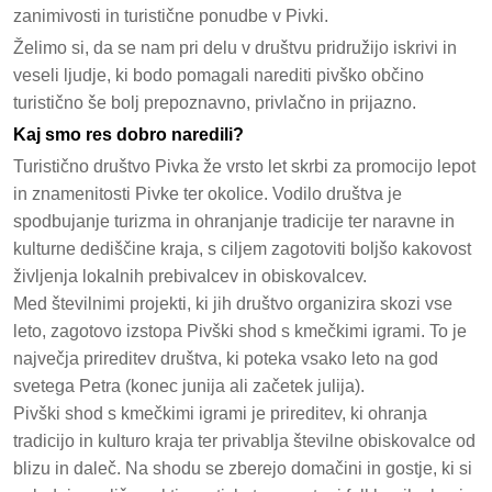
zanimivosti in turistične ponudbe v Pivki.
Želimo si, da se nam pri delu v društvu pridružijo iskrivi in
veseli ljudje, ki bodo pomagali narediti pivško občino
turistično še bolj prepoznavno, privlačno in prijazno.
Kaj smo res dobro naredili?
Turistično društvo Pivka že vrsto let skrbi za promocijo lepot
in znamenitosti Pivke ter okolice. Vodilo društva je
spodbujanje turizma in ohranjanje tradicije ter naravne in
kulturne dediščine kraja, s ciljem zagotoviti boljšo kakovost
življenja lokalnih prebivalcev in obiskovalcev.
Med številnimi projekti, ki jih društvo organizira skozi vse
leto, zagotovo izstopa Pivški shod s kmečkimi igrami. To je
največja prireditev društva, ki poteka vsako leto na god
svetega Petra (konec junija ali začetek julija).
Pivški shod s kmečkimi igrami je prireditev, ki ohranja
tradicijo in kulturo kraja ter privablja številne obiskovalce od
blizu in daleč. Na shodu se zberejo domačini in gostje, ki si