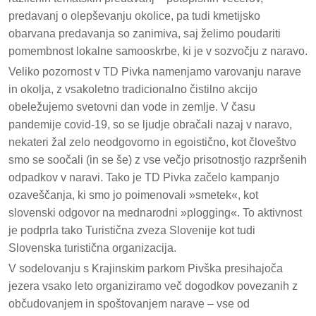
predavanj o olepševanju okolice, pa tudi kmetijsko
obarvana predavanja so zanimiva, saj želimo poudariti
pomembnost lokalne samooskrbe, ki je v sozvočju z naravo.
Veliko pozornost v TD Pivka namenjamo varovanju narave
in okolja, z vsakoletno tradicionalno čistilno akcijo
obeležujemo svetovni dan vode in zemlje. V času
pandemije covid-19, so se ljudje obračali nazaj v naravo,
nekateri žal zelo neodgovorno in egoistično, kot človeštvo
smo se soočali (in se še) z vse večjo prisotnostjo razpršenih
odpadkov v naravi. Tako je TD Pivka začelo kampanjo
ozaveščanja, ki smo jo poimenovali »smetek«, kot
slovenski odgovor na mednarodni »plogging«. To aktivnost
je podprla tako Turistična zveza Slovenije kot tudi
Slovenska turistična organizacija.
V sodelovanju s Krajinskim parkom Pivška presihajoča
jezera vsako leto organiziramo več dogodkov povezanih z
občudovanjem in spoštovanjem narave – vse od